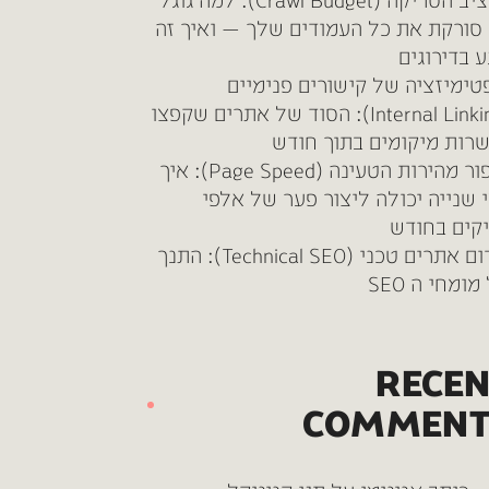
תקציב הסריקה (Crawl Budget): למה גוגל
סורקת את כל העמודים שלך — ואיך זה
ע בדירוגים
טימיזציה של קישורים פנימיים
(Internal Linking): הסוד של אתרים שקפצו
רות מיקומים בתוך חודש
שיפור מהירות הטעינה (Page Speed): איך
 שנייה יכולה ליצור פער של אלפי
קים בחודש
קידום אתרים טכני (Technical SEO): התנך
ומחי ה SEO
RECE
COMMENT