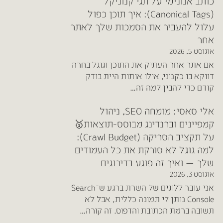
כותב אנונימי
על
תגי קנוניקל
(Canonical Tags): איך תוכן כפול
עלול להעביר את הסמכות שלך לאתר
אחר
אוגוסט 5, 2026
אם אתר אחר העתיק את התוכן וגוגל בחרה
דווקא בו כקנוני, אילו אותות היית בודק
קודם כדי להבין למה זה…
אלי סאסי: מומחה SEO, ניהול
קמפיינים וברנדינג מבוסס-תוצאות🥇
על
תקציב הסריקה (Crawl Budget):
למה גוגל לא סורקת את כל העמודים
שלך — ואיך זה פוגע בדירוגים
אוגוסט 3, 2026
אני עובר ללוגים של השרת ברגע ש־Search
Console נותן לי תמונה כללית, אבל לא
תשובה ברמת הכתובת והדפוס. זה קורה…