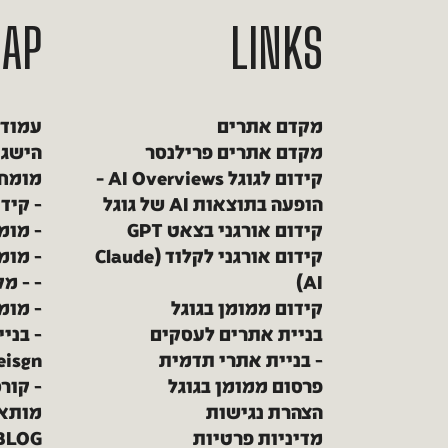
MAP
LINKS
מקדם אתרים
עמוד 
מקדם אתרים פרילנסר
הישגי
קידום לגוגל AI Overviews –
מומחי
הופעה בתוצאות AI של גוגל
קידו
קידום אורגני בצאט GPT
מומח
קידום אורגני לקלוד (Claude
מומחה
AI)
מק
קידום ממומן בגוגל
מומחה
בניית אתרים לעסקים
בניית אתרי תדמית
eisgn
פרסום ממומן בגוגל
קורס
הצהרת נגישות
מותאם 
מדיניות פרטיות
BLOG