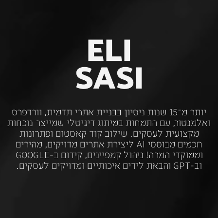
ELI
SASI
יותר
מ־15
שנות
ניסיון
בבניית
אתרי
תדמית,
וורדפרס
ואלמנטור,
עם
התמחות
במיתוג
דיגיטלי
שמייצר
נוכחות
מקצועית
לעסקים.
שילוב
קוד
קאסטום
ופתרונות
חכמים
מבוססי
AI
ליצירת
אתרים
מדויקים,
מהירים
וממוקדי
המרה!
ניהול
קמפיינים,
קידום
ב-GOOGLE
וב-GPT
והבאת
לידים
איכותיים
ומדויקים
לעסקים.