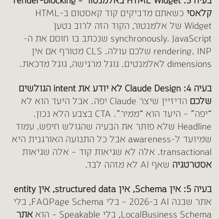
בעיה 3: HTML Widget באלמנטור = render-blocking
קלאסי
כשאתם מדביקים קוד קאסטום ב-HTML
Widget של אלמנטור, הקוד הזה לרוב נטען
synchronously. JavaScript שנכתב בו חוסם את ה-
rendering. INP שלכם עולה. CLS מטורף אם אין
dimensions לאלמנטים. גוגל מרגישה, גוגל מדכאת.
בעיה 4: Claude Design לא יודע את intent הגולשים
שלכם
הדיזיין שיצר Claude יפה. אבל היעד הוא לא
“יפה” – היעד הוא “ממיר”. CTA בצבע הלא נכון.
Headline שלא פותר את הבעיה שהגולש חיפש. עמוד
שמיועד ל-awareness אבל כל התנועה האורגנית היא
transactional. אלה לא שגיאות קוד – אלה שגיאות
אסטרטגיה
שאף AI לא מזהה לבד.
בעיה 5: אין Schema, אין structured data, אין entity
אתר שבנה AI ב-2026 – בלי FAQPage Schema, בלי
LocalBusiness Schema, בלי Speakable – הוא
אתר