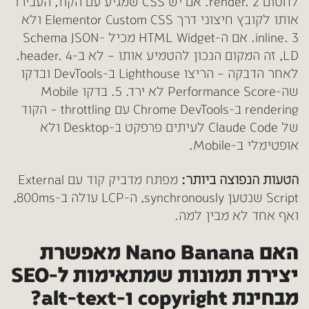
לחסום render.
2. אם יש CSS שמגיע עם הקוד, העבירו
אותו לקובץ חיצוני דרך Elementor Custom CSS ולא
inline.
3. אם ה-HTML Widget מכיל Schema JSON-
LD, זה המקום הנכון להטמיע אותו – לא ב-header.
4.
לאחר הדבקה – הריצו Lighthouse ב-DevTools ובדקו
שה-Performance Score לא ירד.
5. בדקו Mobile
rendering ב-Chrome DevTools עם throttling – הקוד
של Claude Code לעיתים פרפקט ב-Desktop ולא
אופטימלי ב-Mobile.
הטעות הנפוצה ביותר:
מפתח מדביק קוד עם External
Script שנטען synchronously, ה-LCP עולה ב-800ms,
ואף אחד לא מבין למה.
האם Nano Banana מאפשרת
יצירת תמונות שמתאימות ל-SEO
מבחינת copyright ו-alt-text?