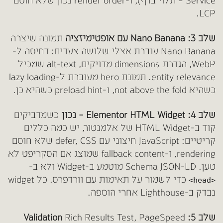
Service – תלוי בדף), ו-render order נכון שלא חוסם
LCP.
שלב 3: Nano Banana עם אופטימיזציה
תמונה שיצרה
Nano Banana עוברת אצלי שלושה צעדים: דחיסה ל-
WebP, הגדרת dimensions מדויקים, alt-text שמכיל
entity relevance. תמונת hero מעוברת ל-lazy loading
כשהיא not above the fold, ו-preload hint כשהיא כן.
שלב 4: Elementor HTML Widget – נכון
כשמדביקים
קוד ב-HTML Widget של אלמנטור, יש כמה כללים
קריטיים: JavaScript חיצוני עם defer, CSS שלא חוסם
rendering, ו-fallback content שמוצג אם הסקריפט לא
טען. Schema JSON-LD מוטמע ב-Widget ולא ב-
כדי לשמור על תאימות עם וורדפרס. כל widget
<head>
נבדק ב-Lighthouse אחרי הוספה.
שלב 5: Validation
Rich Results Test, PageSpeed