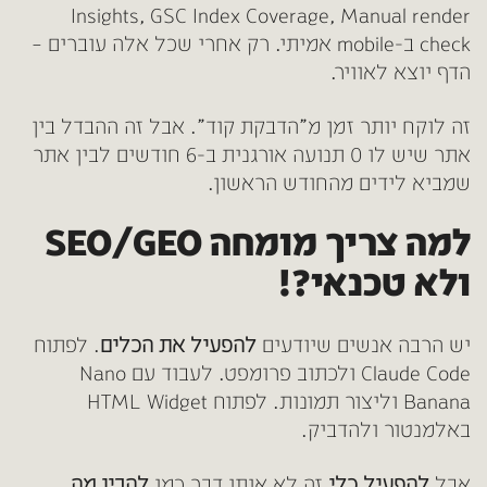
Insights, GSC Index Coverage, Manual render
check ב-mobile אמיתי. רק אחרי שכל אלה עוברים –
הדף יוצא לאוויר.
זה לוקח יותר זמן מ”הדבקת קוד”. אבל זה ההבדל בין
אתר שיש לו 0 תנועה אורגנית ב-6 חודשים לבין אתר
שמביא לידים מהחודש הראשון.
למה צריך מומחה SEO/GEO
ולא טכנאי?!
יש הרבה אנשים שיודעים
להפעיל את הכלים
.
לפתוח
Claude Code ולכתוב פרומפט. לעבוד עם Nano
Banana וליצור תמונות. לפתוח HTML Widget
באלמנטור ולהדביק.
אבל
להפעיל כלי
זה לא אותו דבר כמו
להבין מה