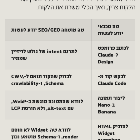
הלקוח צריך, ואיך הכלי משרת את הלקוח
.
מה טכנאי
מה מומחה SEO/GEO יודע לעשות
יודע לעשות
לכתוב פרומפט
לתרגם intent של גולש לדיזיין
ל-Claude
שממיר
Design
לבקש קוד מ-
לבדוק שהקוד תואם ל-CWV,
Claude Code
Schema, ו-crawlability
ליצור תמונה
לוודא שהתמונה מוגשת ב-WebP,
ב-Nano
עם alt-text, ולא הורסת LCP
Banana
להדביק HTML
לוודא שה-Widget לא חוסם
Widget
render, ו-Schema מוטמע נכון