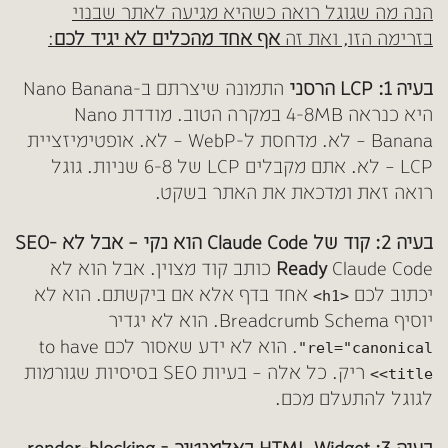
הנה מה שגוגל רואה כשהיא מגיעה לאתר שבנוי
בזרימה הזו, ואת זה
אף אחד מהכלים לא יגיד לכם
:
בעיה 1: LCP הרסני
התמונה שיצרתם ב-Nano Banana
היא כנראה 4-8MB במקרה הטוב. מודדת Nano
Banana – לא.
מדחסת ל-WebP – לא. אופטימיזציית
LCP – לא. אתם מקבלים LCP של 6-8 שניות. גוגל
רואה זאת ומדכאת את האתר בשקט.
בעיה 2: קוד של Claude Code הוא נקי – אבל לא SEO-
Ready
Claude Code כותב קוד מצוין. אבל הוא לא
יכתוב לכם
אחד בדף אלא אם ביקשתם. הוא לא
<h1>
יוסיף Breadcrumb Schema. הוא לא יגדיר
. הוא לא ידע שאסור לכם to have
rel="canonical"
ריק. כל אלה – בעיות SEO בסיסיות שגורמות
<title>
לגוגל להתעלם מכם.