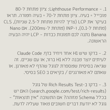
1. – Lighthouse Performance: ציון מתחת ל-80
מובייל = בעיה. ציון מתחת ל-70 = בעיה חמורה. תראו
בעיקר את LCP (צריך להיות מתחת ל-2.5 שניות), CLS
(מתחת ל-0.1), ו-INP (מתחת ל-200ms). אם Nano
Banana נתנה לכם תמונות כבדות – LCP יהיה הבעיה
הראשונה.
2. – בדקו שיש H1 אחד ויחיד בדף.
Claude Code
לעיתים יוצר מבנה ללא H1 ברור, או עם שניים. זה
שגיאה בסיסית שמספרת לגוגל שהדף לא מאורגן. או
שאתם לא מאורגנים / בקיאים ב SEO בסיסי.
3. – בדקו ב-Rich Results Test של גוגל
(search.google.com/test/rich-results)
האם יש
בכלל Schema מזוהה? אם התשובה “אין תוצאות” –
גוגל לא יודעת דברים חשובים מאוד שעליה לדעת.