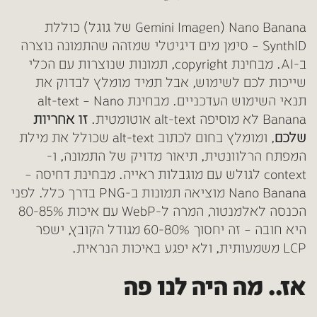
Nano Banana (Gemini Imagen של גוגל) כוללת
SynthID – סימן מים דיגיטלי שמזהה שהתמונה נוצרה
ב-AI. מבחינת copyright, תמונות שנוצרות עם הכלי
שייכות לכם לשימוש, אבל תמיד מומלץ לבדוק את
תנאי השימוש העדכניים. מבחינת alt-text – Nano
Banana לא מוסיפה alt-text אוטומטית.
זו אחריות
שלכם
, ומומלץ בחום לכתוב alt-text שכולל את מילת
המפתח הרלוונטית, תיאור מדויק של התמונה, ו-
context לגולש עם מוגבלות ראייה. מבחינת דחיסה –
Nano Banana מוציאה תמונות ב-PNG בדרך כלל. לפני
הכנסה לאלמנטור, המרה ל-WebP עם איכות 80-85%
היא חובה – זה יחסוך 60-80% מגודל הקובץ, ישפר
LCP משמעותית, ולא יפגע באיכות הנראית.
אז.. מה היה לנו פה