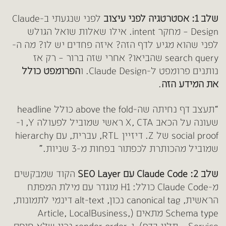
שלב 1: אסטרטגיה לפני עיצוב
לפני שנגעתי ב-Claude
Design – מחקר intent. אילו שאלות שואל הגולש
לפני שהוא מגיע לדף הזה? איזה פחדים יש לו? מה ה-
search query שהביאו? אחרי שזה ברור – רק אז
נותנים פרומפט ל-Claude Design. ו
הפרומפט כולל
את המידע הזה
.
“תעצב דף נחיתה שה-above the fold כולל headline
שעונה על הכאב X, CTA ראשי שמוביל לפעולה Y, ו-
social proof של Z. דיזיין RTL, עברית, עם hierarchy
שמוביל מהכותרת לכפתור בפחות מ-3 שניות.”
שלב 2: Claude Code עם SEO Layer
הקוד שמבקשים
מ-Claude Code כולל: H1 מוגדר עם מילת המפתח
הראשית, canonical tag נכון, alt-text דינמי לתמונות,
Schema type מתאים (Article, LocalBusiness,