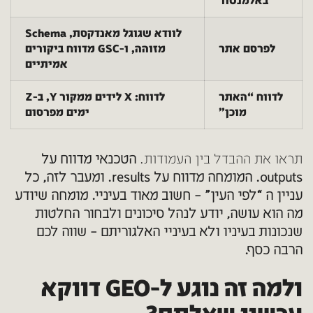
באלמנטור
לוודא שגוגל מאנדקסת, Schema
לפרסם אתר
מזוהה, ו-GSC מדווח ביקורים
אמיתיים
לדווח “האתר
לדווח: X לידים ממקור Y, ב-Z
מוכן”
ימים מפרסום
תראו את ההבדל בין העמודות.
הטכנאי מדווח על
outputs. המומחה מדווח על results.
ומעבר לזה, כל
עניין ה “לפי העין” – חשוב מאוד בעיניי.
מומחה שיודע
מה הוא עושה, יודע לנהל סיכונים ולבחור החלטות
שנכונות בעיניו ולא בעיניי האלגוריתם – שווה לכם
הרבה כסף.
ולמה זה נוגע ל-GEO דווקא