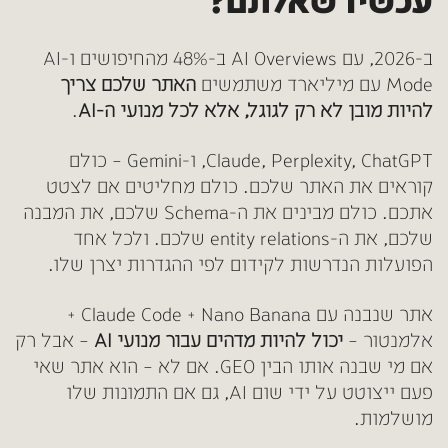
עכשיו שאלתם?
ב-2026, עם AI Overviews ב-48% מהחיפושים ו-AI
Mode עם מיליארד משתמשים
האתר שלכם צריך
להיות מובן לא רק לגוגל, אלא לכל מנועי ה-AI
.
Claude, Perplexity, ChatGPT, ו-Gemini – כולם
קוראים את האתר שלכם.
כולם מחליטים אם לצטט
אתכם. כולם מבינים את ה-Schema שלכם, את המבנה
שלכם, את ה-entity relations שלכם.
ולכל אחד
הפועלות הנדרשות לקידום לפי ההגדרות יצרן שלו.
אתר שנבנה עם Claude Code + Nano Banana +
אלמנטור –
יכול להיות מדהים עבור מנועי AI
– אבל רק
אם מי שבנה אותו הבין GEO. אם לא – הוא אתר שאי
פעם ייצוטט על ידי שום AI, גם אם התמונות שלו
מושלמות.