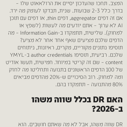
המצב. תחכו שהעדכון יסיים את הרולאאוט שלו –
בדרך כלל 2-3 שבועות. שנית, תבדקו לעומק מה ירד.
אם זה דפים aggregator, דפים thin, או דפים עם תוכן
AI לא ערוך – אתם יודעים מה לעשות (לשפץ או
למחוק). שלישית, תתמקדו ב-Information Gain – מה
הדפים שלכם מציעים שאף אחד אחר לא מציע?
תוסיפו נתונים מקוריים, מקרים, ראיונות, ניתוחים
שלכם. רביעית, תוסיפו author credentials ב-YMYL
content – שם זה קריטי במיוחד. חמישית, תעשו אודיט
של 100 הדפים הראשונים בתנועה ותחליטו מה לחזק
ומה למחוק. רוב הסיכויים ש-20% מהדפים מביאים
80% מהתנועה – תתמקדו בהם.
האם DR בכלל שווה משהו
ב-2026?
DR שווה משהו, אבל לא מה שאתם חושבים. הוא