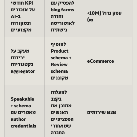
להפסיק עם
KPI חודשי
blog farms
על אזכורים
עסק גדול (10M+
וחזרה
ב-AI
₪)
לאוטוריטה
ובמקורות
נישתית
מקצועיים
להוסיף
Product
מעקב על
schema +
ירידות
eCommerce
Review
בקטגוריות
aggregator
schema
מקוננים
להעלות
בקצב
Speakable
מתוכן את
schema +
B2B שירותים
האנשים
מאמרים עם
הספציפיים
author
שמאחורי
credentials
החברה