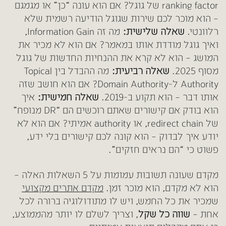
ranking factor של גוגל? אם הוא עונה “כן” או מגמגם
– הוא מוכר לכם שירות שגוגל הודיעה רשמית שלא
רלוונטי.
שאלה שלישית:
מה זה Information Gain,
ואיך גוגל מודדת אותו במאמר? אם הוא לא מכיר את
המושג – הוא לא קרא את ההנחיות החדשות של גוגל
מסוף 2025.
שאלה רביעית:
מה ההבדל בין Topical
Authority ל-Domain Authority? אם הוא חושב שזה
אותו דבר – הוא תקוע ב-2019.
שאלה חמישית:
איך
הוא בודק אם קישורים שאתם רוכשים הם “DR מנופח”
של redirect chain, או authority אמיתי? אם הוא לא
יודע איך לבדוק – הוא קונה לכם קישורים בלי ידע,
פשוט כי “הם נראים חזקים”.
מקדם שעונה תשובות עמומות על 5 השאלות האלה –
הוא לא מקדם, הוא מוכר זמן.
מקדם אתרים מקצועי
שמכיר את כל החמש, ויש לו מתודולוגיה ברורה לכל
אחת –
שווה כל שקל
,
וצריך לשלם לו יותר מהממוצע,