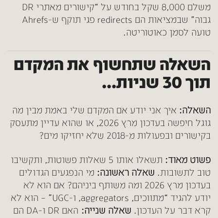
משלם 8,000 שקל בחודש על “קישורים מאתרי DR
גבוה” שבמציאות הם redirects פגי תוקף ש-Ahrefs
טועה לסמן כאוטוריטה.
השאלה שתחשוף את המקדם
תוך 30 שניות…
השאלה:
איך אני יודע אם המקדם שלי באמת מבין מה
גוגל חיפשה בעדכון מרץ 2026,
או שהוא עדיין מתעסק
בקישורים ובפעולות מ-2018 שלא יחזיקו מים?
פשוט מאוד:
תשאלו אותו 5 שאלות פשוטות, ותקשיבו
טוב לתשובות.
שאלה ראשונה:
מי הנפגעים הגדולים
בעדכון מרץ 2026 ומה משותף ביניהם? אם הוא לא
יודע להגיד “מתווכים, aggregators, ו-UGC” – הוא לא
קרא דבר על העדכון.
שאלה שנייה:
האם DR ו-DA הם