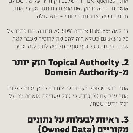
אותה queries. אם הדף שלכם רק חוזר על מה שכולם
אומרים – הוא נדחק. אם הוא תורם נתון מקורי אחד,
זווית חדשה, או ניתוח ייחודי – הוא עולה.
זה למה HubSpot איבדה 70-80% תנועה. הם כתבו על
כל נושא, גם כשלא היה להם מה להוסיף מעבר למה
שכבר נכתב. גוגל סוף סוף החליטה לתת לזה מחיר.
2. Topical Authority חזק יותר
מ-Domain Authority
אתר חדש שעוסק רק בנישה אחת בעומק, יכול לעקוף
אתר ענק עם DR גבוה. כי גוגל מעדיפה מומחה צר על
“כל-יודע” שטחי.
3. ראיות לבעלות על נתונים
מקוריים (Owned Data)