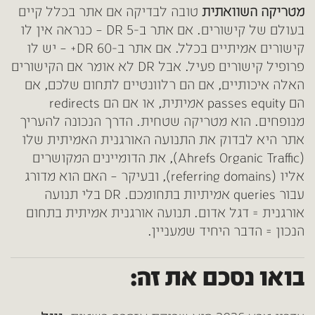
מטריקה השוואתית
טובה לבדיקה אם אתר בכלל קיים
בעולם של קישורים. אם אתר ב-DR 5 – כנראה אין לו
קישורים אמיתיים בכלל. אם אתר ב-DR 60+ – יש לו
פרופיל קישורים פעיל. אבל DR לא אומר אם הקישורים
האלה איכותיים, אם הם רלוונטיים לתחום שלכם, אם
הם passes equity אמיתית, או אם הם redirects
מנופחים. הוא מטריקה שטחית. הדרך הנכונה להעריך
אתר היא לבדוק את התנועה האורגנית האמיתית שלו
(Ahrefs Organic Traffic), את הדומיינים המקושרים
אליו (referring domains), ובעיקר – האם הוא מדורג
עבור queries אמיתיות בתחומכם. DR בלי תנועה
אורגנית = דגל אדום. תנועה אורגנית אמיתית בתחום
הנכון = הדבר היחיד שמעניין.
בואו נסכם את זה: