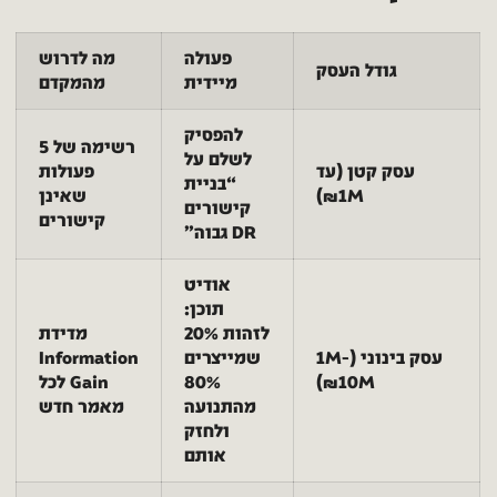
פעולה
מה לדרוש
גודל העסק
מיידית
מהמקדם
להפסיק
רשימה של 5
לשלם על
עסק קטן (עד
פעולות
“בניית
1M₪)
שאינן
קישורים
קישורים
DR גבוה”
אודיט
תוכן:
לזהות 20%
מדידת
עסק בינוני (1M-
שמייצרים
Information
10M₪)
80%
Gain לכל
מהתנועה
מאמר חדש
ולחזק
אותם