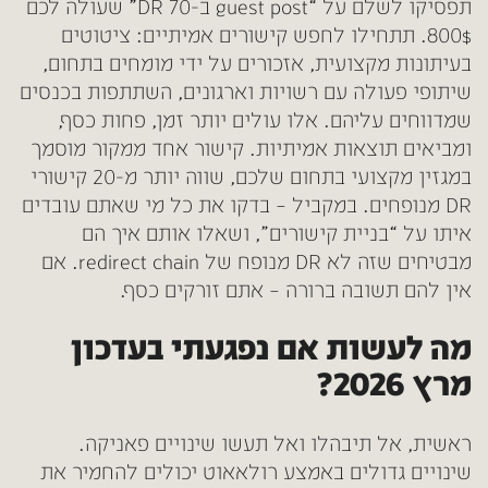
תפסיקו לשלם על “guest post ב-DR 70” שעולה לכם
800$. תתחילו לחפש קישורים אמיתיים: ציטוטים
בעיתונות מקצועית, אזכורים על ידי מומחים בתחום,
שיתופי פעולה עם רשויות וארגונים, השתתפות בכנסים
שמדווחים עליהם. אלו עולים יותר זמן, פחות כסף,
ומביאים תוצאות אמיתיות. קישור אחד ממקור מוסמך
במגזין מקצועי בתחום שלכם, שווה יותר מ-20 קישורי
DR מנופחים. במקביל – בדקו את כל מי שאתם עובדים
איתו על “בניית קישורים”, ושאלו אותם איך הם
מבטיחים שזה לא DR מנופח של redirect chain. אם
אין להם תשובה ברורה – אתם זורקים כסף.
מה לעשות אם נפגעתי בעדכון
מרץ 2026?
ראשית, אל תיבהלו ואל תעשו שינויים פאניקה.
שינויים גדולים באמצע רולאאוט יכולים להחמיר את