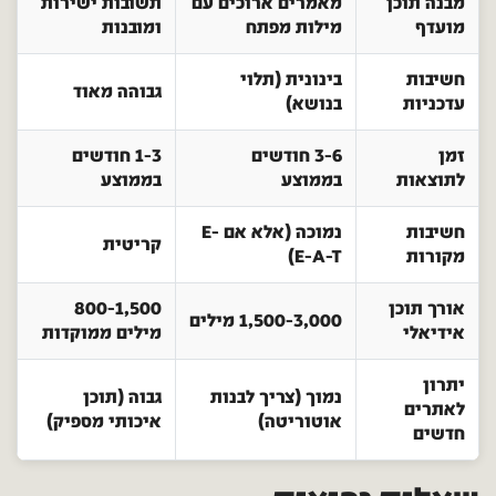
מבנה תוכן
מאמרים ארוכים עם
תשובות ישירות
מועדף
מילות מפתח
ומובנות
חשיבות
בינונית (תלוי
גבוהה מאוד
עדכניות
בנושא)
זמן
3-6 חודשים
1-3 חודשים
לתוצאות
בממוצע
בממוצע
חשיבות
נמוכה (אלא אם E-
קריטית
מקורות
E-A-T)
אורך תוכן
800-1,500
1,500-3,000 מילים
אידיאלי
מילים ממוקדות
יתרון
נמוך (צריך לבנות
גבוה (תוכן
לאתרים
אוטוריטה)
איכותי מספיק)
חדשים