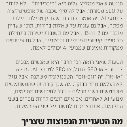
הגישה שאני ממליץ עליה היא “היברידית” – לא לוותר
על SEO מסורתי, אבל להוסיף שכבה של אופטימיזציה
למנועי AI. זה אומר: כותרות שעדיין מכילות מילות
מפתח, אבל גם עונות על שאלות ברורות. תוכן שעדיין
מובנה עם H2 ו-H3, אבל עם תשובות ישירות בתחילת
כל סעיף. קישורים פנימיים וחיצוניים, אבל גם ציטוטים
ממקורות אמינים שמנועי AI יכולים לאמת.
הטעות שאני רואה הכי הרבה היא שאנשים מנסים
לבחור – או SEO לגוגל, או SEO למנועי AI. זה לא
“או-או”, זה “וגם-וגם”. הטכנולוגיה משתנה, אבל גוגל
לא נעלמת מחר בבוקר. מה שכן קורה זה שהמשתמשים
משתמשים בשני הכלים – גוגל לחיפושים מסוימים,
מנועי AI לאחרים. אם אתם רוצים להיות נוכחים בשני
המקומות, אתם צריכים לחשוב על שני הפורמטים.
מה הטעויות הנפוצות שצריך