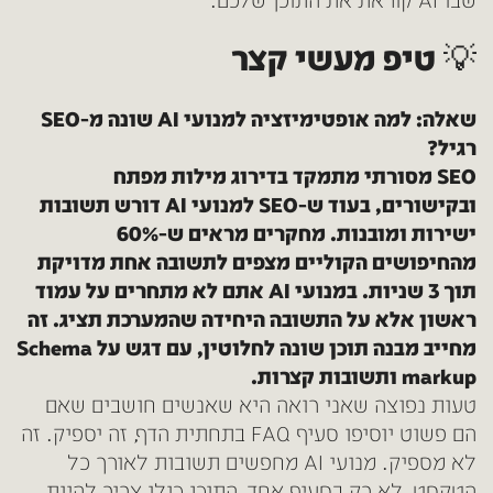
שבו AI קוראת את התוכן שלכם.
💡 טיפ מעשי קצר
שאלה: למה אופטימיזציה למנועי AI שונה מ-SEO
רגיל?
SEO מסורתי מתמקד בדירוג מילות מפתח
ובקישורים, בעוד ש-SEO למנועי AI דורש תשובות
ישירות ומובנות. מחקרים מראים ש-60%
מהחיפושים הקוליים מצפים לתשובה אחת מדויקת
תוך 3 שניות. במנועי AI אתם לא מתחרים על עמוד
ראשון אלא על התשובה היחידה שהמערכת תציג. זה
מחייב מבנה תוכן שונה לחלוטין, עם דגש על Schema
markup ותשובות קצרות.
טעות נפוצה שאני רואה היא שאנשים חושבים שאם
הם פשוט יוסיפו סעיף FAQ בתחתית הדף, זה יספיק. זה
לא מספיק. מנועי AI מחפשים תשובות לאורך כל
הטקסט, לא רק בסעיף אחד. התוכן כולו צריך להיות