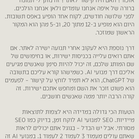
אזכור? האם היה קישור לאתר? זה נותן לי תמונה
ברורה של איפה אנחנו עומדים ולאן אנחנו הולכים.
לפני שלושה חודשים, לקוח אחד הופיע באפס תשובות.
היום הוא מופיע ב-12 מתוך 20, וב-5 מהן הוא המקור
הראשון שמוזכר.
דרך נוספת היא לעקוב אחרי תנועה ישירה לאתר. אם
אתם רואים עלייה בכניסות ישירות, או בחיפושים של
שם המותג שלכם, זה יכול להיות סימן שאנשים מגיעים
אליכם דרך מנועי AI. כשמישהו קורא עליכם בתשובה
של ChatGPT, הוא לא תמיד לוחץ על קישור – לפעמים
הוא פשוט זוכר את השם ומחפש אתכם ישירות. זה
קורה הרבה יותר ממה שאנשים חושבים.
הטעות הכי גדולה במדידה היא לצפות לתוצאות
מיידיות. SEO למנועי AI לוקח זמן, בדיוק כמו SEO
מסורתי. אבל יש הבדל – בגוגל אתם יכולים לראות
שאתם עולים מעמוד 3 לעמוד 2 לעמוד 1. במנועי AI זה