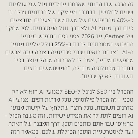
זה הרגע שבו הבנתי שאנחנו עומדים מול שני עולמות
שונים לחלוטין. בבחינה מעמיקה של הנתונים עולה כי
כ-40% מהחיפושים של משתמשים צעירים מתבצעים
כיום דרך מנועי AI ולא דרך גוגל המסורתית. לפי מחקר
של Gartner, עד 2026 צפוי נפח החיפוש במנועי
החיפוש המסורתיים לרדת ב-25% בגלל עליית מנועי
ה-AI. “אנחנו רואים שינוי פרדיגמה בצורה שבה אנשים
מחפשים מידע”, אמר לי לאחרונה מנהל מוצר בכיר
בחברת טכנולוגיה מובילה, “המשתמשים רוצים
תשובות, לא קישורים”.
ההבדל בין SEO לגוגל ל-SEO למנועי AI הוא לא רק
טכני – זה הבדל פילוסופי. גוגל מדרגת דפים, מנועי AI
מדרגים תשובות. גוגל רוצה שתלחץ על קישור, מנועי
AI רוצים לתת לך את המידע ישירות. וזה משנה הכול –
מהאופן שבו אתם כותבים תוכן, דרך המבנה של האתר,
ועד לאסטרטגיית התוכן הכוללת שלכם. במאמר הזה