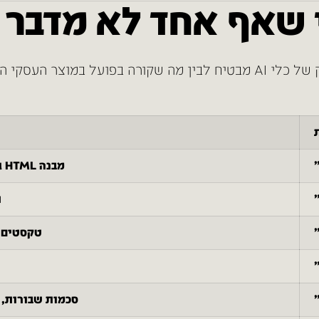
 שאף אחד לא מדבר ע
נתחיל מהבסיס. יש תהום בין מה שהשיווק של כלי AI מבטיח לבין מה שקורה 
מבנה HTML גנרי, בלי היררכיית SEO, בלי תשתית טכנית
ת
טקסטים ג’נריים בלי t
סכמות שבורות, קישורי