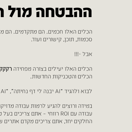
ההבטחה מול ה
סכמות, תוכן, קישורים ועוד.
אבל ~!!!
הכלים האלו יעילים בצורה מפחידה
רקקק
הכלים והטכניקות החדשות.
לבוא ולהגיד “AI יבנה לי דף נחיתה”, “AI יעצב לי מודעות”, “AI ינהל לי קמפיינים” – זו שטות גמורה. או יותר מדויק: חוסר הבנה עסקית.
במידה ורוצים להגיע לרמות עבודה מדויק
עבודה עם ROI רווחי – אתם צריכים בעל מקצוע. הכלים החכמים האלו, Claude Code וחבריו, יכולים לעזור לכם בחלקים. את
החלקים יחד, אתם צריכים
מקדם אתרים
שב