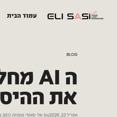
עמוד הבית
BLOG
ה
AI
מחל
את
ההיס
אפריל 23, 2026
by:
אלי סאסי: מומחה SEO, ניהול קמפיינים וברנדינג מבוסס-תוצאות🥇