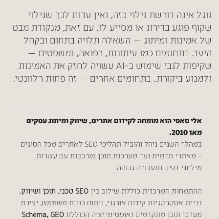
גוגל אינה דורשת גילוי כזה, ואין עדות לכך שגילוי
שקוף פוגע בדירוג או מסייע לו. עם זאת, מנקודת מבט
של אמינות ומיתוג — השאלה תלויה בתחום ובקהל
היעד. בתחומים כמו עיתונות, רפואה, ומשפטים —
שקיפות לגבי שימוש ב-AI עשויה לחזק את האמינות
ולמנוע ביקורת. בתחומים אחרים — זה פחות רלוונטי.
אלי סאסי
הוא מומחה לקידום אתרים, שיווק ומיתוג עסקים
מאז 2010.
במהלך השנים ניהל והוביל תהליכי SEO לאתרים מכל הסוגים
– מאתרי תדמית ועד מערכות תוכן מורכבות עם עשרות
מיליוני דפים ותעבורה גבוהה.
ההתמחות המרכזית כוללת שילוב בין
SEO טכני, תוכן ושיווק
,
בניית אסטרטגיות קידום אורגני, ניתוח כוונת משתמש, יצירת
מערכי תוכן מתקדמים ואופטימיזציה הכוללת
Schema, GEO