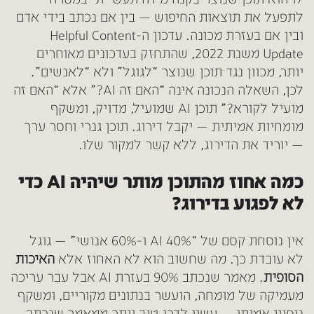
לתפעל את תוצאות החיפוש — בין אם נכתב בידי אדם
ובין אם בעזרת מכונה. עדכון ה-Helpful Content
Update משנת 2022, שהתחזק בעדכונים מאוחרים
יותר, מכוון נגד תוכן שנוצר “לגוגל” ולא “לאנשים”.
לכן, השאלה הנכונה אינה “האם זה AI?” אלא “האם זה
מועיל לקורא?” תוכן AI שמועיל, מדויק, ומשקף
מומחיות אמיתית — יקבל דירוג. תוכן גנרי וחסר ערך
— יוריד את הדירוג, ללא קשר למקור שלו.
כמה אחוז מהתוכן מותר שיהיה AI כדי
לא לפגוע בדירוג?
אין נוסחת קסם של “40% AI ו-60% אנושי” — גוגל
לא עובדת כך. מה שחשוב הוא לא האחוז אלא
האיכות
הסופית
. מאמר שנכתב 90% בעזרת AI אבל עבר עריכה
מעמיקה של מומחה, הועשר בנתונים מקוריים, ומשקף