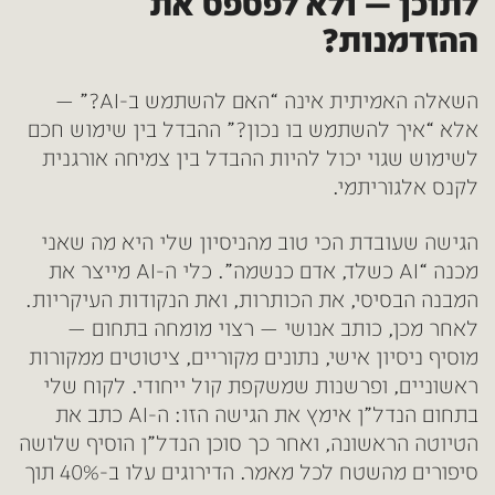
לתוכן — ולא לפספס את
ההזדמנות?
השאלה האמיתית אינה “האם להשתמש ב-AI?” —
אלא “איך להשתמש בו נכון?” ההבדל בין שימוש חכם
לשימוש שגוי יכול להיות ההבדל בין צמיחה אורגנית
לקנס אלגוריתמי.
הגישה שעובדת הכי טוב מהניסיון שלי היא מה שאני
מכנה “AI כשלד, אדם כנשמה”. כלי ה-AI מייצר את
המבנה הבסיסי, את הכותרות, ואת הנקודות העיקריות.
לאחר מכן, כותב אנושי — רצוי מומחה בתחום —
מוסיף ניסיון אישי, נתונים מקוריים, ציטוטים ממקורות
ראשוניים, ופרשנות שמשקפת קול ייחודי. לקוח שלי
בתחום הנדל”ן אימץ את הגישה הזו: ה-AI כתב את
הטיוטה הראשונה, ואחר כך סוכן הנדל”ן הוסיף שלושה
סיפורים מהשטח לכל מאמר. הדירוגים עלו ב-40% תוך