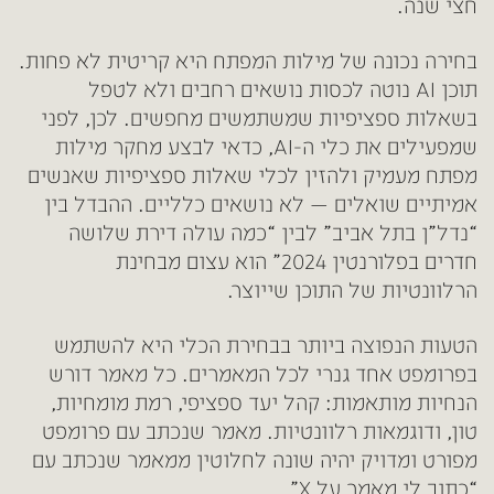
חצי שנה.
בחירה נכונה של מילות המפתח היא קריטית לא פחות.
תוכן AI נוטה לכסות נושאים רחבים ולא לטפל
בשאלות ספציפיות שמשתמשים מחפשים. לכן, לפני
שמפעילים את כלי ה-AI, כדאי לבצע מחקר מילות
מפתח מעמיק ולהזין לכלי שאלות ספציפיות שאנשים
אמיתיים שואלים — לא נושאים כלליים. ההבדל בין
“נדל”ן בתל אביב” לבין “כמה עולה דירת שלושה
חדרים בפלורנטין 2024” הוא עצום מבחינת
הרלוונטיות של התוכן שייוצר.
הטעות הנפוצה ביותר בבחירת הכלי היא להשתמש
בפרומפט אחד גנרי לכל המאמרים. כל מאמר דורש
הנחיות מותאמות: קהל יעד ספציפי, רמת מומחיות,
טון, ודוגמאות רלוונטיות. מאמר שנכתב עם פרומפט
מפורט ומדויק יהיה שונה לחלוטין ממאמר שנכתב עם
“כתוב לי מאמר על X”.