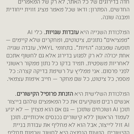
חדה בדירוגים של כל האתר, לא רק של המאמרים
החדשים. הפתרון: ודאו שכל מאמר מציג זווית ייחודית
ומבנה שונה.
המלכודת השנייה היא
עובדות שגויות
. כלי AI
“ממציאים” נתונים, ציטוטים, ומחקרים שלא קיימים —
תופעה שמכונה “הזיות”. בתחומי YMYL, עובדה שגויה
אחת יכולה לא רק לפגוע בדירוג אלא גם לחשוף אתכם
לאחריות משפטית. תמיד בדקו כל נתון ממקור ראשוני
לפני פרסום. אני ממליץ על רשימת בדיקה קצרה: כל
מספר, כל ציטוט, כל שם מחקר — חייב אימות עצמאי.
המלכודת השלישית היא
הזנחת פרופיל הקישורים
.
אנשים רבים משקיעים את כל המאמצים שלהם בייצור
תוכן AI ושוכחים שתוכן — גם אם הוא מצוין — לא יגיע
לעמוד הראשון ללא קישורים נכנסים איכותיים. תוכן
AI זול לייצור, אבל הוא לא מחליף את עבודת בניית
הקישורים. הטעות הנפוצה היא לחשוב שכמות תחליף