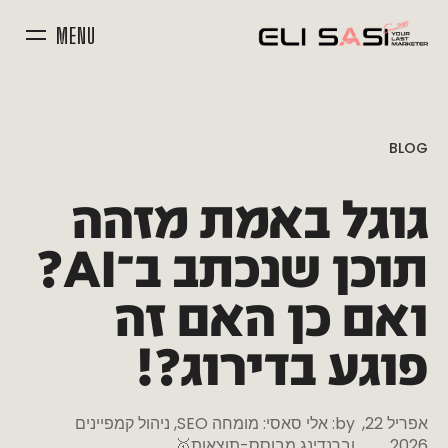
MENU
BLOG
גוגל
באמת
מזהה
תוכן
שנכתב
ב־AI?
ואם
כן
האם
זה
פוגע
בדירוג?!
אפריל 22,
by:
אלי סאסי: מומחה SEO, ניהול קמפיינים
2026
וברנדינג מבוסס-תוצאות🥇